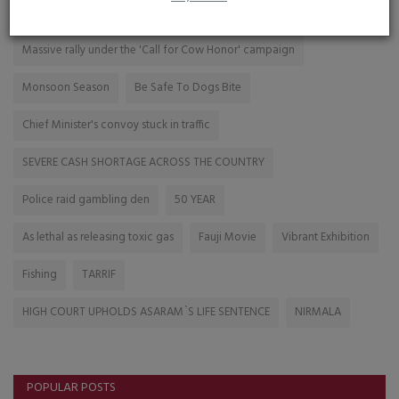
FAVAD KHAN
Massive rally under the 'Call for Cow Honor' campaign
Monsoon Season
Be Safe To Dogs Bite
Chief Minister's convoy stuck in traffic
SEVERE CASH SHORTAGE ACROSS THE COUNTRY
Police raid gambling den
50 YEAR
As lethal as releasing toxic gas
Fauji Movie
Vibrant Exhibition
Fishing
TARRIF
HIGH COURT UPHOLDS ASARAM`S LIFE SENTENCE
NIRMALA
POPULAR POSTS