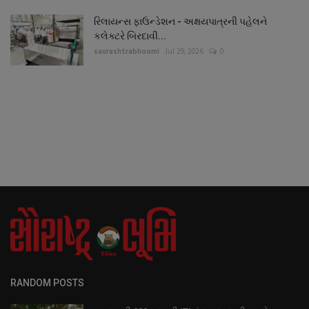
રિલાયન્સ ફાઉન્ડેશન - અક્ષયપાત્રની પહેલને
કલેક્ટરે બિરદાવી...
saurashtrabhoomi
Jul 29, 2026
0
RANDOM POSTS