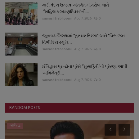
નારી વંદન ઉત્સવ અંતર્ગત માંગરોળ ખાતે
“મહિલાકલ્યાણદિવસ”ની...
saurashtrabhoomi
Aug 7, 2026
0
જૂનાગઢ જિલ્લામાં "હર ઘર તિરંગા" અને "વિભાજન
વિભીષિકા સ્મૃતિ...
saurashtrabhoomi
Aug 7, 2026
0
ઈતિહાસ પ્રત્યેના પ્રેમે “મુસાફિરી’ની પ્રેરણા આપીઃ
અભિનેત્રી...
saurashtrabhoomi
Aug 7, 2026
0
RANDOM POSTS
બોલિવૂડ