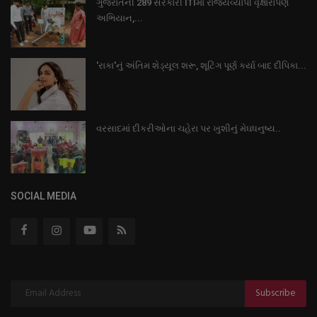
ગુજરાતની 289 સરકારી ITIમાં રાજ્યવ્યાપી વૃક્ષારોપણ
અભિયાન,...
'રાકા'નું અંતિમ શેડ્યૂલ શરૂ, શૂટિંગ પૂર્ણ કર્યા બાદ દીપિકા...
વરસાદમાં દીકરીઓના ચહેરા પર ખુશીનું મેઘધનુષ્ય..
SOCIAL MEDIA
Subscribe