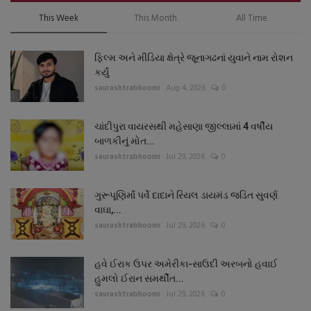
This Week
This Month
All Time
ફિલ્મ અને મીડિયા ક્ષેત્રે જૂનાગઢનાં યુવાને નામ રોશન
કર્યું
saurashtrabhoomi
Aug 4, 2026
0
ચાંદીપુરા વાયરસથી મહેસાણા જીલ્લામાં 4 વર્ષીય
બાળકીનું મોત...
saurashtrabhoomi
Jul 29, 2026
0
ગુરૂપૂણિર્માં પર્વે દાદાને રિયલ ડાયમંડ જડિત સુવર્ણ
વાઘા,...
saurashtrabhoomi
Jul 29, 2026
0
હવે ઈરાક ઉપર અમેરીકા-સાઉદી અરબનો હવાઈ
હુમલો ઈરાન સમર્થીત...
saurashtrabhoomi
Jul 29, 2026
0