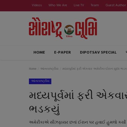
Videos
Who We Are
Live TV
Team
Guest Author
HOME
E-PAPER
DIPOTSAV SPECIAL
Home
આંતરરાષ્ટ્રીય
મધ્યપૂર્વમાં ફરી એકવાર અમેરીકા-ઈરાન યુધ્ધ ભડક
આંતરરાષ્ટ્રીય
મધ્યપૂર્વમાં ફરી એકવા
ભડકયું
અમેરીકાએ સીઝફાયર છતાં ઈરાન પર હવાઈ હુમલો કર્યો : 