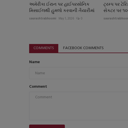
અમેરીકા ઈરાન પર હાઈપરસોનિક
ટ્રમ્પ પર ટેરિ
મિસાઈલથી હુમલો કરવાની તૈયારીમાં
સેકટર પર ૧૦૦
saurashtrabhoomi
May 1, 2026
0
saurashtrabhoo
COMMENTS
FACEBOOK COMMENTS
Name
Comment