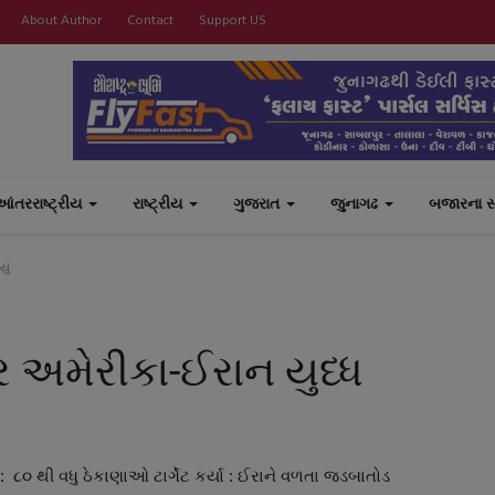
About Author
Contact
Support US
આંતરરાષ્ટ્રીય
રાષ્ટ્રીય
ગુજરાત
જુનાગઢ
બજારના 
યું
ર અમેરીકા-ઈરાન યુધ્ધ
૮૦ થી વધુ ઠેકાણાઓ ટાર્ગેટ કર્યા : ઈરાને વળતા જડબાતોડ