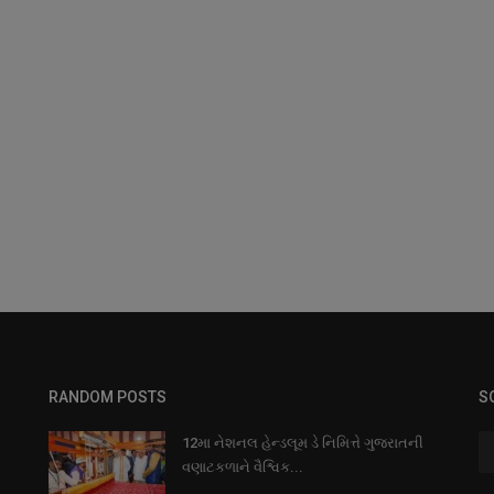
RANDOM POSTS
S
12મા નેશનલ હેન્ડલૂમ ડે નિમિત્તે ગુજરાતની
વણાટકળાને વૈશ્વિક...