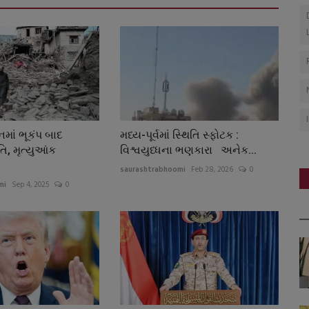
માં ભૂકંપ બાદ
મધ્ય-પૂર્વમાં સ્થિતિ સ્ફોટક :
િ, મૃત્યુઆંક
વિશ્વયુધ્ધના ભણકારા અનેક...
saurashtrabhoomi
Feb 28, 2026
0
mi
Sep 4, 2025
0