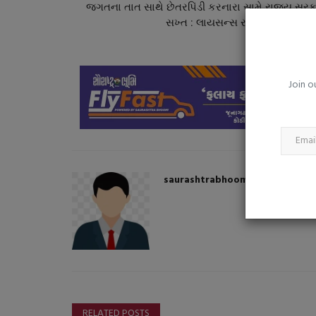
ઉના પોલીસે વાડી વિસ્તારમાં ચાલતું 
જગતના તાત સાથે છેતરપિંડી કરનારા સામે રાજ્ય સરક
પ્રોફાઈલ જુગાર ધામ...
સખ્ત : લાયસન્સ રદ ઉપરાંત જેલ થ
saurashtrabhoomi
Aug 4, 2026
0
Join o
saurashtrabhoomi
RELATED POSTS