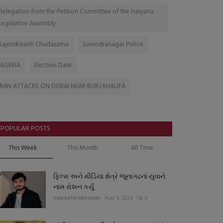
Delegation from the Petition Committee of the Haryana
Legislative Assembly
Rajendrasinh Chudasama
Surendranagar Police
NIGERIA
Election Date
IRAN ATTACKS ON DUBAI NEAR BURJ KHALIFA
POPULAR POSTS
This Week
This Month
All Time
ફિલ્મ અને મીડિયા ક્ષેત્રે જૂનાગઢનાં યુવાને
નામ રોશન કર્યું
saurashtrabhoomi
Aug 4, 2026
0