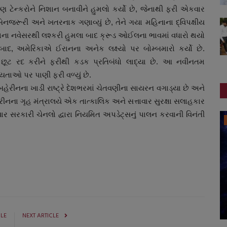
માં ત્રણ ટેન્કરોને નિશાન બનાવીને હુમલો કર્યો છે, જેનાથી ફરી એકવાર
િનજરૂરી અને ખતરનાક ગણાવ્યું છે, તેને ગયા મહિનાના દ્વિપક્ષીય
ેરિકાના નવેસરથી લશ્કરી હુમલા બાદ ક્રૂડ ઓઈલના ભાવમાં વધારો થયો
 બાદ, અમેરિકાએ ઈરાનના અનેક લક્ષ્યો પર બોમ્બમારો કર્યો છે.
ૂટ રદ કરીને ફરીથી કડક પ્રતિબંધો લાદ્યા છે. આ નવીનતમ
યતાઓ પર પાણી ફરી વળ્યું છે.
બહેરીનના ખાડી રાષ્ટ્રે દેશભરમાં ચેતવણીના સાયરન વગાડ્યા છે અને
ેરીનના ગૃહ મંત્રાલયે એક તાત્કાલિક અને સત્તાવાર સુરક્ષા સલાહકાર
ાવાર સરકારી ચેનલો દ્વારા નિયમિત અપડેટ્સનું પાલન કરવાની વિનંતી
ગુજરાત
CLE
NEXT ARTICLE