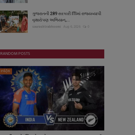
ગુજરાતની 289 સરકારી ITIમાં રાજ્યવ્યાપી
વૃક્ષારોપણ અભિયાન,...
saurashtrabhoomi
Aug 6, 2026
0
RANDOM POSTS
સ્પોર્ટ્સ
જુનાગઢ