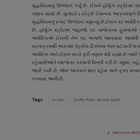
યુદ્ધવિરામનું ઉલ્લંઘન કર્યું છે. ઈરાને હોર્મુઝ સ્ટ્રેટ
તણાવ વધ્યો છે. યુનાઇટેડ સ્ટેટ્સે ઈરાનના આક્રમણને બ
યુદ્ધવિરામનું સ્પષ્ટ ઉલ્લંઘન ગણાવ્યું છે.ઈરાન પર અમ
છે. હોર્મુઝ સ્ટ્રેટમાં જહાજો પર તાજેતરના હુમલાઓ
અમેરિકાએ ઈરાની તેલ પર અગાઉ આપવામાં આવેલી છ
ઘટનાક્રમથી ભારતમાં પેટ્રોલ-ડીઝલના ભાવ ઘટાડાની શક્
અમેરિકા અને ઈરાન વચ્ચે ફરી તણાવ વધી રહ્યો છે ત્યારે 
રહેવાસીઓને સ્થળાંતર કરવાની વિનંતી કરી છે. વધુમાં, બહ
જારી કર્યો છે, જેમાં જનતાને શાંત રહેવા અને ફક્ત સત્ત
ગુનાખોરી
કરવામાં આવી છે.
Us-Iran
Conflict flares up once again
Tags:
PREVIOUS ARTI