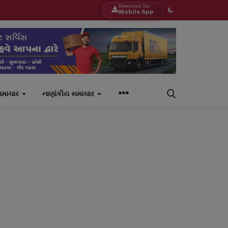
Download Our
Mobile App
સમાચાર
નાણાંકીય સમાચાર