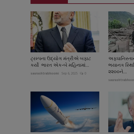
ટ્રમ્પના ઉદ્યોગ મંત્રીએ બફાટ
અફઘાનિસ્તાન
કર્યો ભારત એક-બે મહિનામાં...
ભયાનક સ્થિત
૨૨૦૦ને...
saurashtrabhoomi
Sep 6, 2025
0
saurashtrabhoo