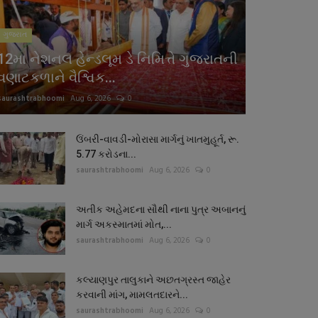
ગુજરાત
12મા નેશનલ હેન્ડલૂમ ડે નિમિત્તે ગુજરાતની
વણાટકળાને વૈશ્વિક...
saurashtrabhoomi
Aug 6, 2026
0
ઉંબરી-વાવડી-મોરાસા માર્ગનું ખાતમુહૂર્ત, રૂ.
5.77 કરોડના...
saurashtrabhoomi
Aug 6, 2026
0
અતીક અહેમદના સૌથી નાના પુત્ર અબાનનું
માર્ગ અકસ્માતમાં મોત,...
saurashtrabhoomi
Aug 6, 2026
0
કલ્યાણપુર તાલુકાને અછતગ્રસ્ત જાહેર
કરવાની માંગ, મામલતદારને...
saurashtrabhoomi
Aug 6, 2026
0