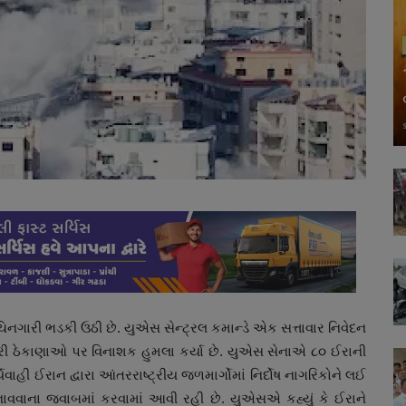
ની ચિનગારી ભડકી ઉઠી છે. યુએસ સેન્ટ્રલ કમાન્ડે એક સત્તાવાર નિવેદન
કરી ઠેકાણાઓ પર વિનાશક હુમલા કર્યા છે. યુએસ સેનાએ ૮૦ ઈરાની
યવાહી ઈરાન દ્વારા આંતરરાષ્ટ્રીય જળમાર્ગોમાં નિર્દોષ નાગરિકોને લઈ
વવાના જવાબમાં કરવામાં આવી રહી છે. યુએસએ કહ્યું કે ઈરાને