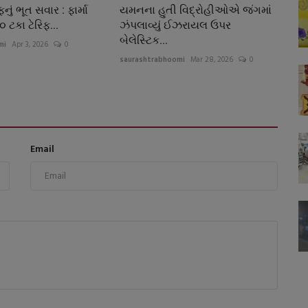
ફનું ભૂત સવાર : ફાર્મા
યમનના હુતી વિદ્રોહીઓએ જંગમાં
 ટકા ટેરિફ...
ઝંપલાવ્યું ઈઝરાયલ ઉપર
બેલેસ્ટિક...
mi
Apr 3, 2026
0
saurashtrabhoomi
Mar 28, 2026
0
Email