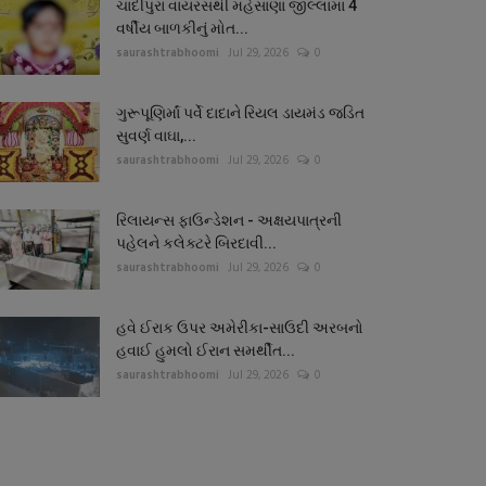
ચાંદીપુરા વાયરસથી મહેસાણા જીલ્લામાં 4
વર્ષીય બાળકીનું મોત...
saurashtrabhoomi
Jul 29, 2026
0
ગુરૂપૂણિર્માં પર્વે દાદાને રિયલ ડાયમંડ જડિત
સુવર્ણ વાઘા,...
saurashtrabhoomi
Jul 29, 2026
0
રિલાયન્સ ફાઉન્ડેશન - અક્ષયપાત્રની
પહેલને કલેક્ટરે બિરદાવી...
saurashtrabhoomi
Jul 29, 2026
0
હવે ઈરાક ઉપર અમેરીકા-સાઉદી અરબનો
હવાઈ હુમલો ઈરાન સમર્થીત...
saurashtrabhoomi
Jul 29, 2026
0