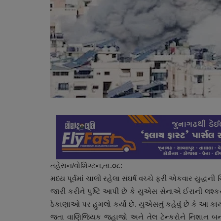
તહેરાન/વોશિંગ્ટન,તા.૦૮:
મધ્ય પૂર્વમાં ચાલી રહેલા સંઘર્ષ વચ્ચે ફરી એકવાર યુદ્ધ
જારી કરીને પુષ્ટિ આપી છે કે યુએસ સેનાએ ઈરાની લશ્
ઠેકાણાઓ પર હુમલો કર્યો છે. યુએસનું કહેવું છે કે આ કાર્
જતા વાણિજ્યિક જહાજો અને તેલ ટેન્કરોને નિશાન બના